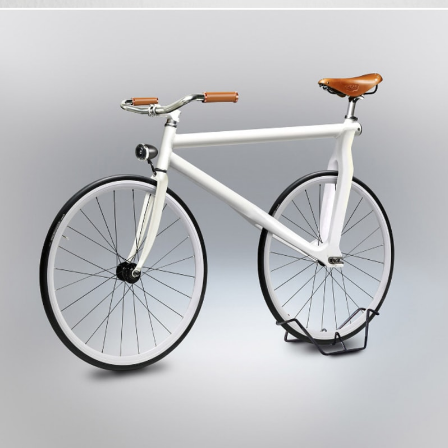
Cool Esport
Pořady
TV Program
Sledujte prima+
Přihlášení
Sledujte nás