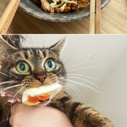
Cool Esport
Pořady
TV Program
Sledujte prima+
Přihlášení
Sledujte nás