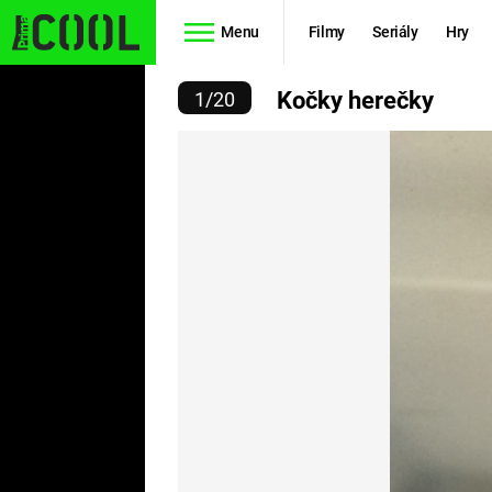
Menu
Filmy
Seriály
Hry
KOČKY HEREČKY
Kočky herečky
1
/
20
Seriály
Filmy
SIMPSONOVI
STAR WARS
HVĚZDNÁ
AVENGERS
BRÁNA
RYCHLE A
TEORIE
ZBĚSILE 10
VELKÉHO
PREDÁTOR
TŘESKU
FUTURAMA