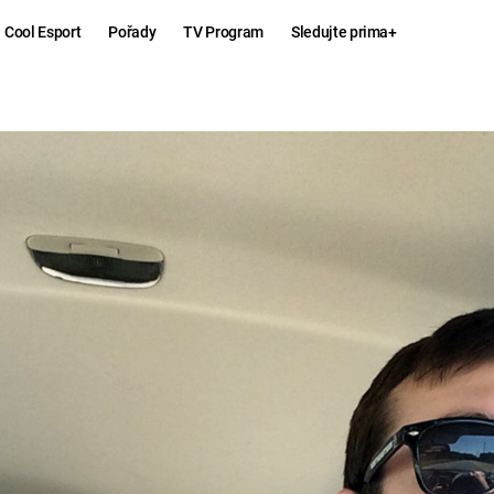
Cool Esport
Pořady
TV Program
Sledujte prima+
Hry
Zábava
MAFIA
ZÁBAVN
GALERI
GTA 6
NEJLEP
KINGDOM
KOMEDI
COME:
DELIVERANCE
CHUCK
NORRIS
ESPORT
DEADP