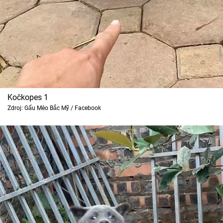
Cool Esport
Pořady
TV Program
Sledujte prima+
Kočkopes 1
Zdroj: Gấu Mèo Bắc Mỹ / Facebook
Přihlášení
Sledujte nás