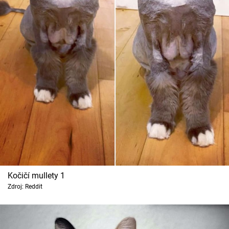
Cool Esport
Pořady
TV Program
Sledujte prima+
Přihlášení
Sledujte nás
Kočičí mullety 1
Zdroj: Reddit