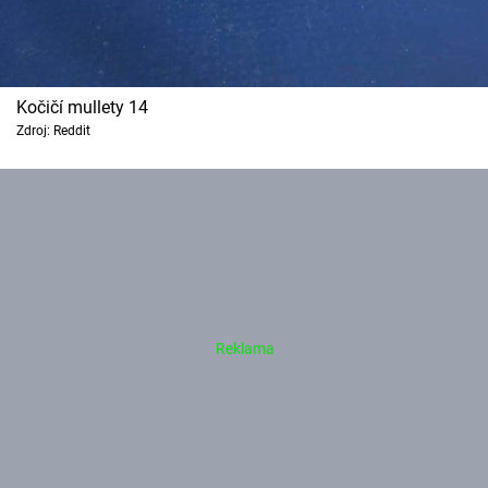
Kočičí mullety 14
Zdroj: Reddit