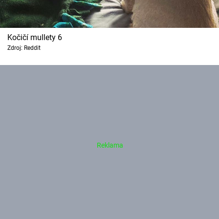
Kočičí mullety 6
Zdroj: Reddit