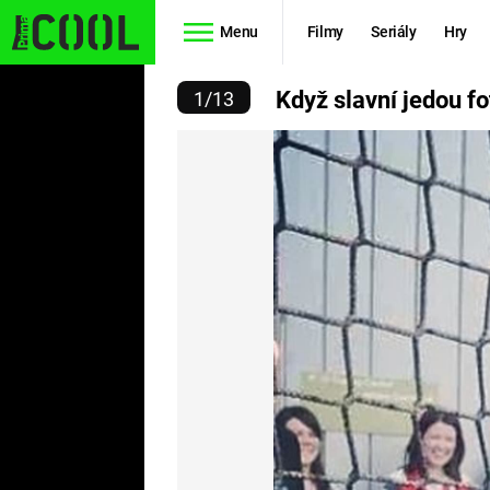
Menu
Filmy
Seriály
Hry
VNÍ JEDOU FOTOBOMBIN
Když slavní jedou 
1
/
13
Seriály
Filmy
SIMPSONOVI
STAR WARS
HVĚZDNÁ
AVENGERS
BRÁNA
RYCHLE A
TEORIE
ZBĚSILE 10
VELKÉHO
PREDÁTOR
TŘESKU
FUTURAMA