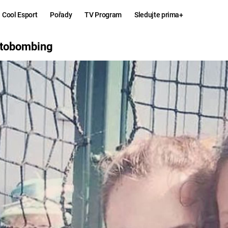
Cool Esport
Pořady
TV Program
Sledujte prima+
G
fotobombing
Hry
Zábava
MAFIA
ZÁBAVN
GALERI
GTA 6
NEJLEP
KINGDOM
KOMEDI
COME:
DELIVERANCE
CHUCK
NORRIS
ESPORT
DEADP