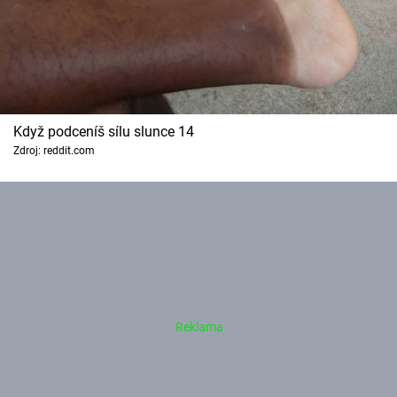
Když podceníš sílu slunce 14
Zdroj: reddit.com