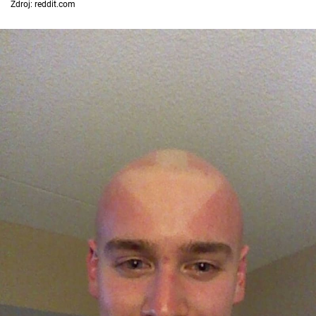
Zdroj: reddit.com
Cool Esport
Pořady
TV Program
Sledujte prima+
Přihlášení
Sledujte nás