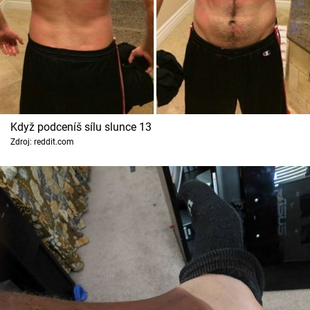
Když podceníš sílu slunce 13
Zdroj: reddit.com