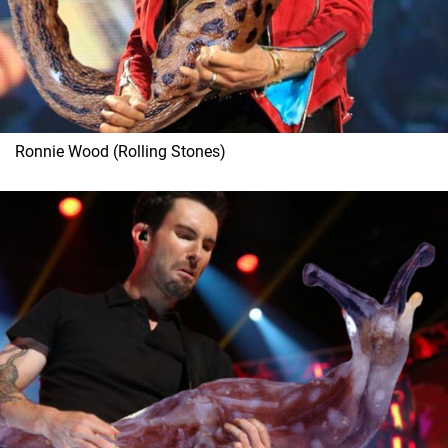
Cool Esport
Pořady
TV Program
Ronnie Wood (Rolling Stones)
Sledujte prima+
Přihlášení
Sledujte nás