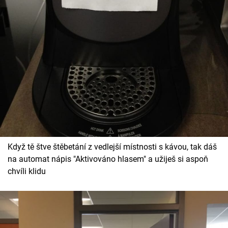
Cool Esport
Pořady
TV Program
Sledujte prima+
Přihlášení
Když tě štve štěbetání z vedlejší místnosti s kávou, tak dáš
Sledujte nás
na automat nápis "Aktivováno hlasem" a užiješ si aspoň
chvíli klidu