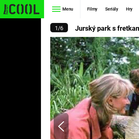
Menu
Filmy
Seriály
Hry
Ý PARK S FRETKAMI
Jurský park s fretka
1
/
6
Seriály
Filmy
SIMPSONOVI
STAR WARS
HVĚZDNÁ
AVENGERS
BRÁNA
RYCHLE A
TEORIE
ZBĚSILE 10
VELKÉHO
PREDÁTOR
TŘESKU
FUTURAMA