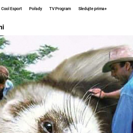
Cool Esport
Pořady
TV Program
Sledujte prima+
mi
Hry
Zábava
MAFIA
ZÁBAVN
GALERI
GTA 6
NEJLEP
KINGDOM
KOMEDI
COME:
DELIVERANCE
CHUCK
NORRIS
ESPORT
DEADP