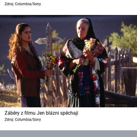
Zdroj: Columbia/Sony
Cool Esport
Pořady
TV Program
Sledujte prima+
Přihlášení
Sledujte nás
Záběry z filmu Jen blázni spěchají
Zdroj: Columbia/Sony