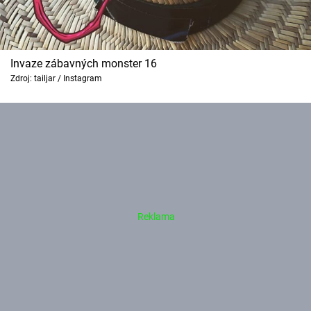
Invaze zábavných monster 16
Zdroj: tailjar / Instagram