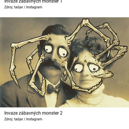
Invaze zábavných monster 1
Cool Esport
Zdroj: tailjar / Instagram
Pořady
TV Program
Sledujte prima+
Přihlášení
Sledujte nás
Invaze zábavných monster 2
Zdroj: tailjar / Instagram