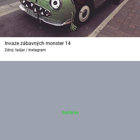
Invaze zábavných monster 14
Zdroj: tailjar / Instagram