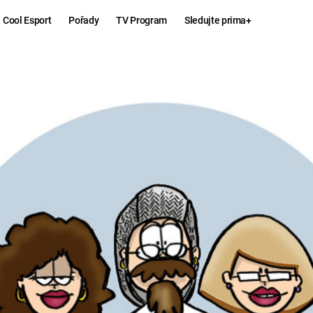
Cool Esport
Pořady
TV Program
Sledujte prima+
Hry
Zábava
MAFIA
ZÁBAVN
GALERI
GTA 6
NEJLEP
KINGDOM
KOMEDI
COME:
DELIVERANCE
CHUCK
NORRIS
ESPORT
DEADP