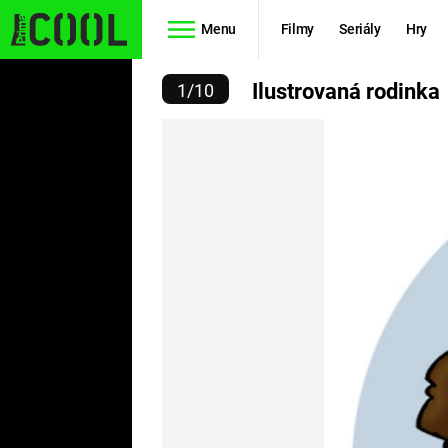
Menu
Filmy
Seriály
Hry
STROVANÁ RODINKA
Ilustrovaná rodinka
1
/
10
Seriály
Filmy
SIMPSONOVI
STAR WARS
HVĚZDNÁ
AVENGERS
BRÁNA
RYCHLE A
TEORIE
ZBĚSILE 10
VELKÉHO
PREDÁTOR
TŘESKU
FUTURAMA