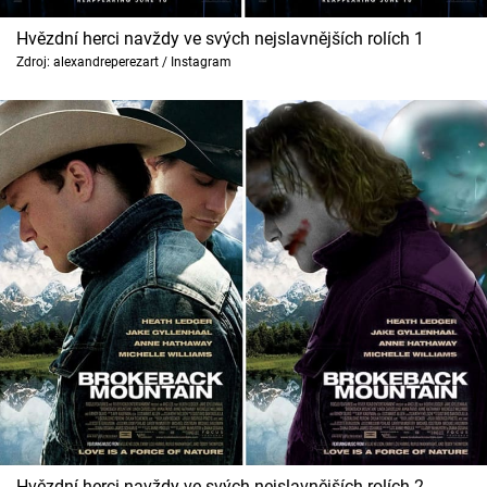
Cool Esport
Hvězdní herci navždy ve svých nejslavnějších rolích 1
Zdroj: alexandreperezart / Instagram
Pořady
TV Program
Sledujte prima+
Přihlášení
Sledujte nás
Hvězdní herci navždy ve svých nejslavnějších rolích 2