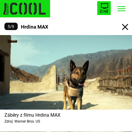
ŽIVĚ
Hrdina MAX
5
/
9
STARHOUSE
BUFFY, PŘEMOŽITELKA UPÍRŮ
Trendy:
ESCAPE
PLNEJ KOTEL
AVENGERS 5
Témata
Filmy
Seriály
Záběry z filmu Hrdina MAX
Zdroj: Warner Bros. US
Hry