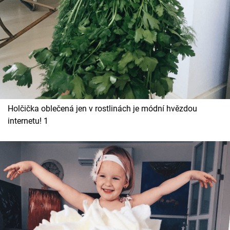
Cool Esport
Pořady
TV Program
Sledujte prima+
Holčička oblečená jen v rostlinách je módní hvězdou
Přihlášení
internetu! 1
Sledujte nás