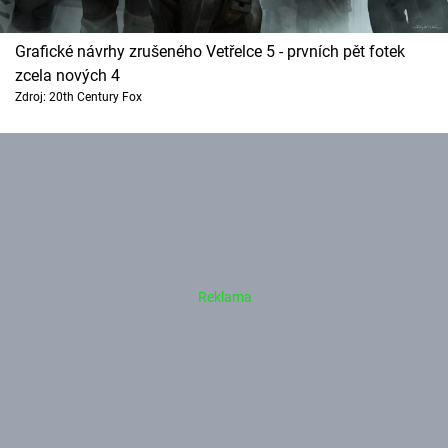
Grafické návrhy zrušeného Vetřelce 5 - prvních pět fotek
zcela nových 4
Zdroj: 20th Century Fox