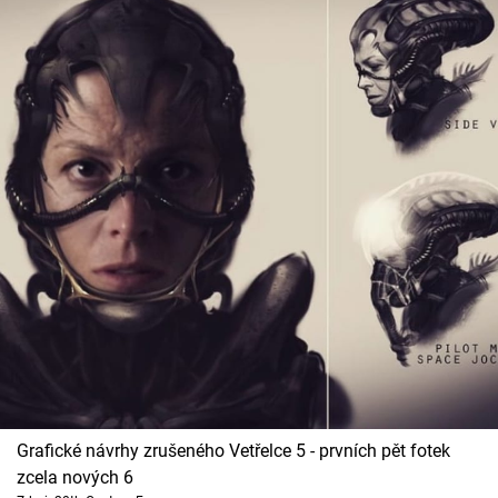
Grafické návrhy zrušeného Vetřelce 5 - prvních pět fotek
zcela nových 6