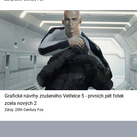
Cool Esport
Pořady
TV Program
Sledujte prima+
Přihlášení
Sledujte nás
Grafické návrhy zrušeného Vetřelce 5 - prvních pět fotek
zcela nových 2
Zdroj: 20th Century Fox