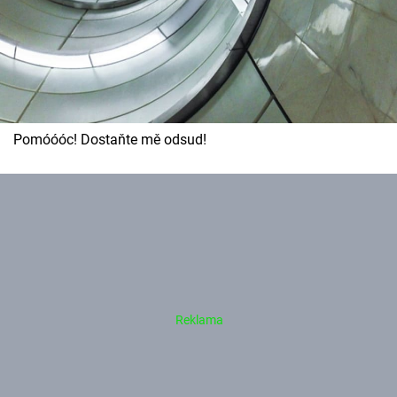
Pomóóóc! Dostaňte mě odsud!