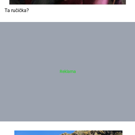
Ta ručička?