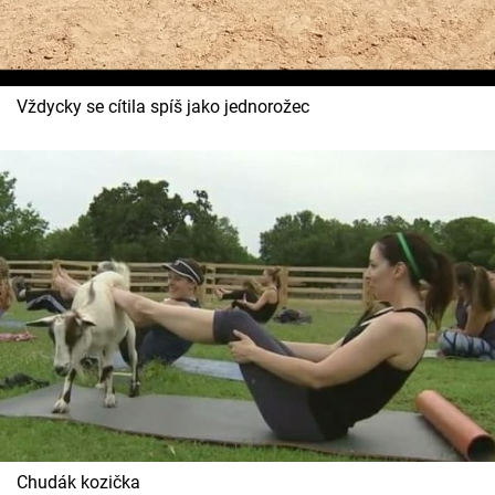
Vždycky se cítila spíš jako jednorožec
Chudák kozička