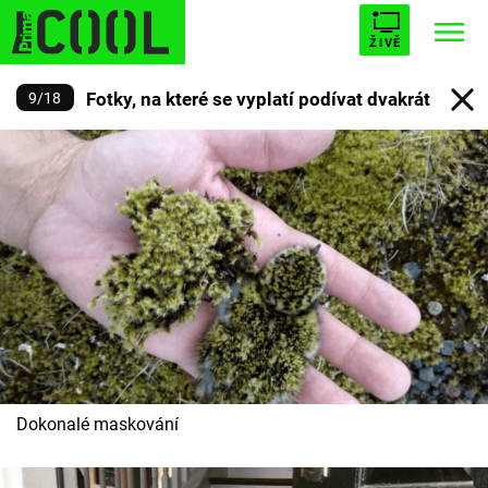
ŽIVĚ
Fotky, na které se vyplatí podívat dvakrát
9
/
18
STARHOUSE
BUFFY, PŘEMOŽITELKA UPÍRŮ
Trendy:
ESCAPE
PLNEJ KOTEL
AVENGERS 5
Témata
Filmy
Seriály
Dokonalé maskování
Hry