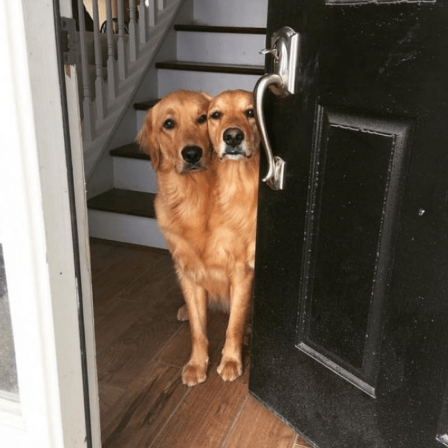
Cool Esport
Pořady
TV Program
Sledujte prima+
Přihlášení
Sledujte nás