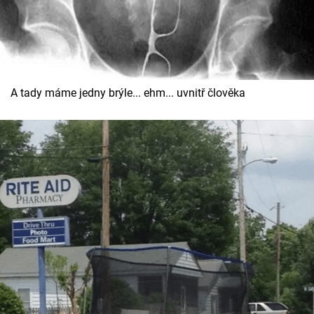
A tady máme jedny brýle... ehm... uvnitř člověka