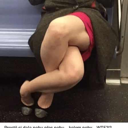
Prostě si dala nohu přes nohu... kolem nohy... WTF?!?