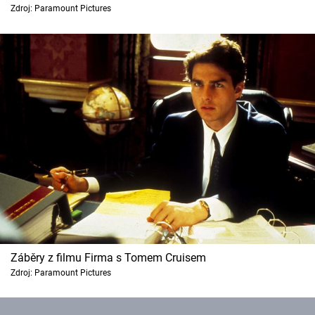
Zdroj: Paramount Pictures
Cool Esport
Pořady
TV Program
Sledujte prima+
Přihlášení
Sledujte nás
Záběry z filmu Firma s Tomem Cruisem
Zdroj: Paramount Pictures