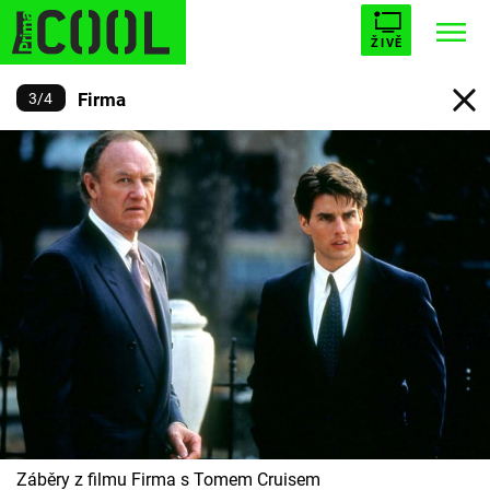
ŽIVĚ
Firma
3
/
4
STARHOUSE
BUFFY, PŘEMOŽITELKA UPÍRŮ
Trendy:
ESCAPE
PLNEJ KOTEL
AVENGERS 5
Témata
Filmy
Seriály
Hry
Záběry z filmu Firma s Tomem Cruisem