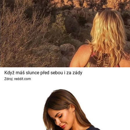
Cool Esport
Pořady
TV Program
Sledujte prima+
Přihlášení
Když máš slunce před sebou i za zády
Zdroj: reddit.com
Sledujte nás