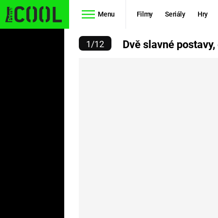
Menu
Filmy
Seriály
Hry
STAVY, CO SPLYNULY V 
Dvě slavné postavy, 
1
/
12
Seriály
Filmy
SIMPSONOVI
STAR WARS
HVĚZDNÁ
AVENGERS
BRÁNA
RYCHLE A
TEORIE
ZBĚSILE 10
VELKÉHO
PREDÁTOR
TŘESKU
FUTURAMA