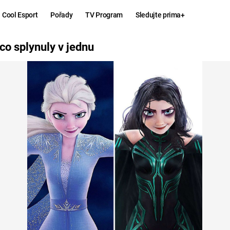
Cool Esport
Pořady
TV Program
Sledujte prima+
JEDNU
co splynuly v jednu
Hry
Zábava
MAFIA
ZÁBAVN
GALERI
GTA 6
NEJLEP
KINGDOM
KOMEDI
COME:
DELIVERANCE
CHUCK
NORRIS
ESPORT
DEADP