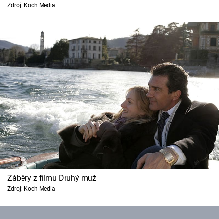
Zdroj: Koch Media
Cool Esport
Pořady
TV Program
Sledujte prima+
Přihlášení
Sledujte nás
Záběry z filmu Druhý muž
Zdroj: Koch Media