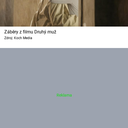
Záběry z filmu Druhý muž
Zdroj: Koch Media