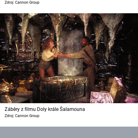
Zdroj: Cannon Group
Cool Esport
Pořady
TV Program
Sledujte prima+
Přihlášení
Sledujte nás
Záběry z filmu Doly krále Šalamouna
Zdroj: Cannon Group