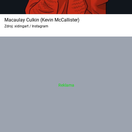
Macaulay Culkin (Kevin McCallister)
Zdroj: xidingart / Instagram