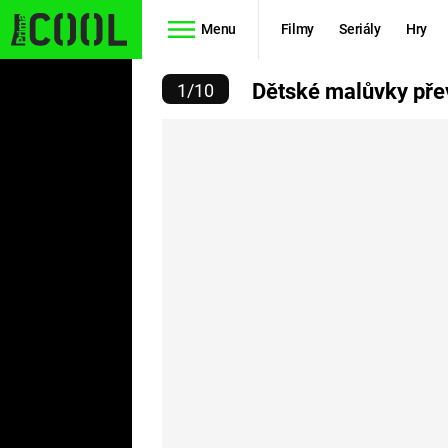
Menu
Filmy
Seriály
Hry
VKY PŘEVEDENÉ DO REA
Dětské malůvky přev
1
/
10
Seriály
Filmy
SIMPSONOVI
STAR WARS
HVĚZDNÁ
AVENGERS
BRÁNA
RYCHLE A
TEORIE
ZBĚSILE 10
VELKÉHO
PREDÁTOR
TŘESKU
FUTURAMA