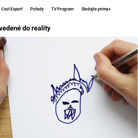
Cool Esport
Pořady
TV Program
Sledujte prima+
LITY
edené do reality
Hry
Zábava
MAFIA
ZÁBAVN
GALERI
GTA 6
NEJLEP
KINGDOM
KOMEDI
COME:
DELIVERANCE
CHUCK
NORRIS
ESPORT
DEADP