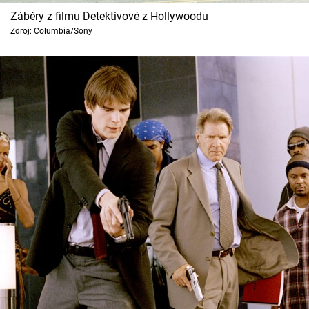
Cool Esport
Záběry z filmu Detektivové z Hollywoodu
Zdroj: Columbia/Sony
Pořady
TV Program
Sledujte prima+
Přihlášení
Sledujte nás