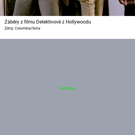
Záběry z filmu Detektivové z Hollywoodu
Zdroj: Columbia/Sony