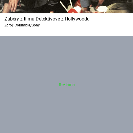
Záběry z filmu Detektivové z Hollywoodu
Zdroj: Columbia/Sony