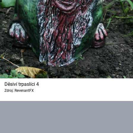
Děsiví trpaslíci 4
Zdroj: RevenantFX