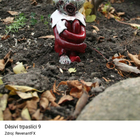
Děsiví trpaslíci 9
Zdroj: RevenantFX