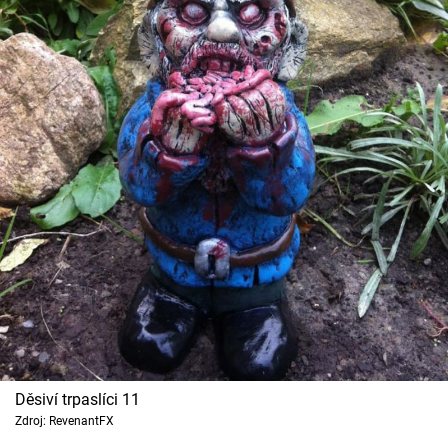
Děsiví trpaslíci 11
Zdroj: RevenantFX