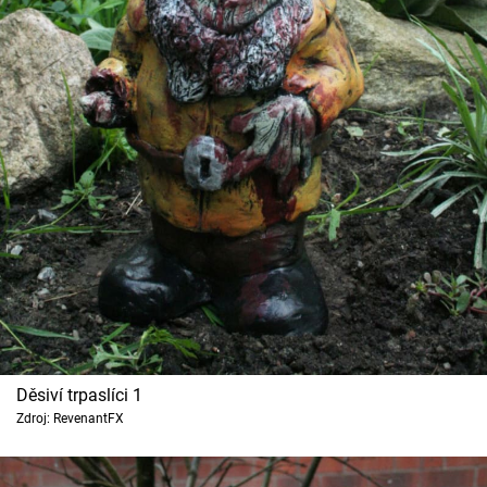
Cool Esport
Pořady
TV Program
Sledujte prima+
Přihlášení
Sledujte nás
Děsiví trpaslíci 1
Zdroj: RevenantFX