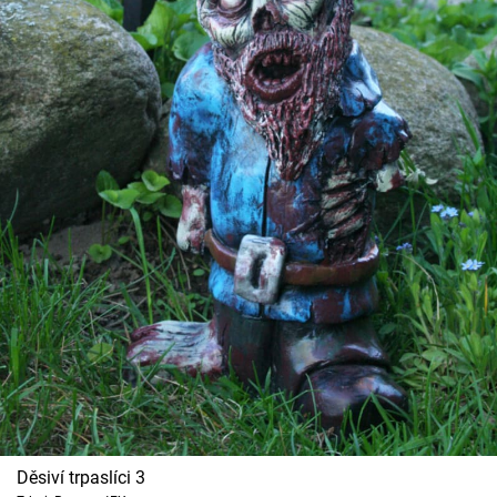
Děsiví trpaslíci 3