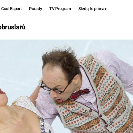
Cool Esport
Pořady
TV Program
Sledujte prima+
Ů
obruslařů
Hry
Zábava
MAFIA
ZÁBAVN
GALERI
GTA 6
NEJLEP
KINGDOM
KOMEDI
COME:
DELIVERANCE
CHUCK
NORRIS
ESPORT
DEADP