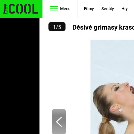
Menu
Filmy
Seriály
Hry
RIMASY KRASOBRUSLAŘ
Děsivé grimasy kras
1
/
5
Seriály
Filmy
SIMPSONOVI
STAR WARS
HVĚZDNÁ
AVENGERS
BRÁNA
RYCHLE A
TEORIE
ZBĚSILE 10
VELKÉHO
PREDÁTOR
TŘESKU
FUTURAMA