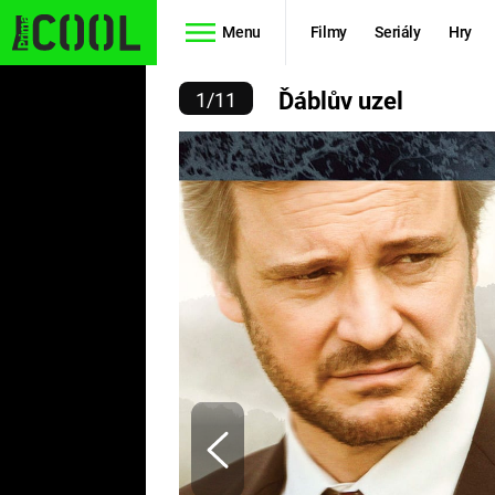
Menu
Filmy
Seriály
Hry
ĎÁBLŮV UZEL
Ďáblův uzel
1
/
11
Seriály
Filmy
SIMPSONOVI
STAR WARS
HVĚZDNÁ
AVENGERS
BRÁNA
RYCHLE A
TEORIE
ZBĚSILE 10
VELKÉHO
PREDÁTOR
TŘESKU
FUTURAMA