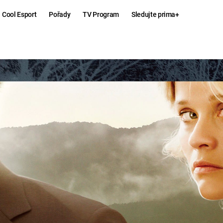
Cool Esport
Pořady
TV Program
Sledujte prima+
Hry
Zábava
MAFIA
ZÁBAVN
GALERI
GTA 6
NEJLEP
KINGDOM
KOMEDI
COME:
DELIVERANCE
CHUCK
NORRIS
ESPORT
DEADP