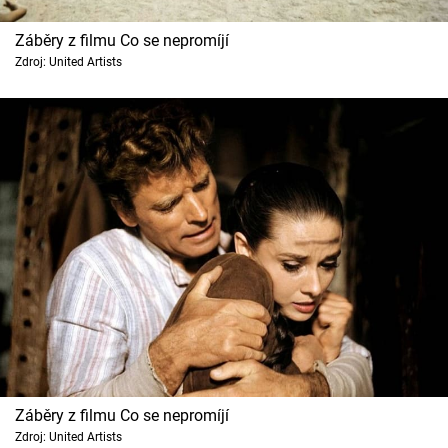
Cool Esport
Záběry z filmu Co se nepromíjí
Zdroj: United Artists
Pořady
TV Program
Sledujte prima+
Přihlášení
Sledujte nás
Záběry z filmu Co se nepromíjí
Zdroj: United Artists