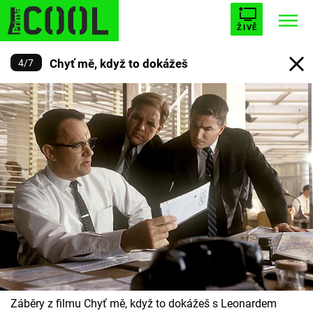
ŽIVĚ
Chyť mě, když to dokážeš
4
/
7
STARHOUSE
BUFFY, PŘEMOŽITELKA UPÍRŮ
Trendy:
ESCAPE
PLNEJ KOTEL
AVENGERS 5
Témata
Filmy
Seriály
Hry
Záběry z filmu Chyť mě, když to dokážeš s Leonardem