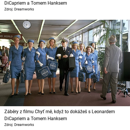
DiCapriem a Tomem Hanksem
Cool Esport
Zdroj: Dreamworks
Pořady
TV Program
Sledujte prima+
Přihlášení
Sledujte nás
Záběry z filmu Chyť mě, když to dokážeš s Leonardem
DiCapriem a Tomem Hanksem
Zdroj: Dreamworks