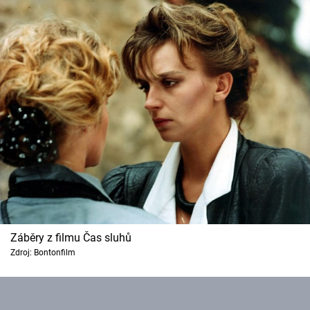
Záběry z filmu Čas sluhů
Zdroj: Bontonfilm