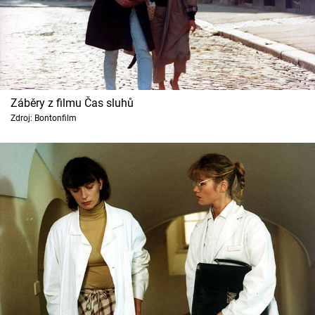
Záběry z filmu Čas sluhů
Zdroj: Bontonfilm