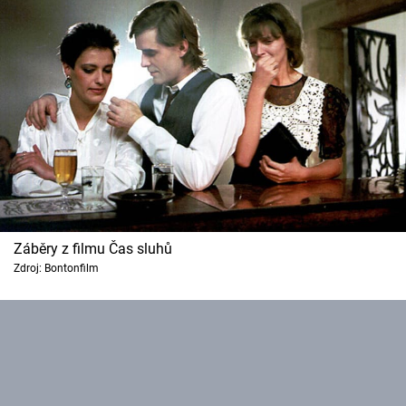
Záběry z filmu Čas sluhů
Zdroj: Bontonfilm