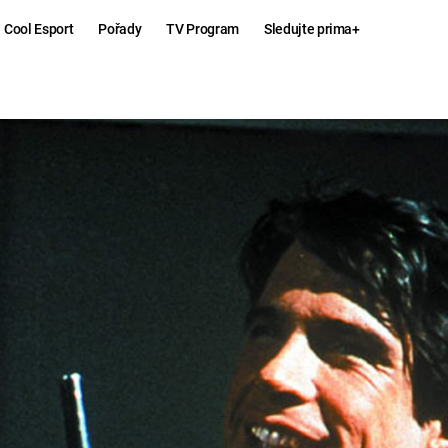
Cool Esport
Pořady
TV Program
Sledujte prima+
Hry
Zábava
MAFIA
ZÁBAVN
GALERI
GTA 6
NEJLEP
KINGDOM
KOMEDI
COME:
DELIVERANCE
CHUCK
NORRIS
ESPORT
DEADP