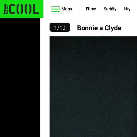
Menu
Filmy
Seriály
Hry
BONNIE A CLYDE
Bonnie a Clyde
1
/
10
Seriály
Filmy
SIMPSONOVI
STAR WARS
HVĚZDNÁ
AVENGERS
BRÁNA
RYCHLE A
TEORIE
ZBĚSILE 10
VELKÉHO
PREDÁTOR
TŘESKU
FUTURAMA