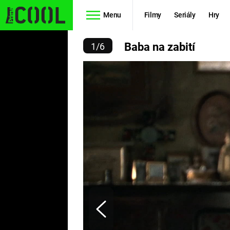
Menu
Filmy
Seriály
Hry
BABA NA ZABITÍ
Baba na zabití
1
/
6
Seriály
Filmy
SIMPSONOVI
STAR WARS
HVĚZDNÁ
AVENGERS
BRÁNA
RYCHLE A
TEORIE
ZBĚSILE 10
VELKÉHO
PREDÁTOR
TŘESKU
FUTURAMA