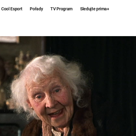
Cool Esport
Pořady
TV Program
Sledujte prima+
Hry
Zábava
MAFIA
ZÁBAVN
GALERI
GTA 6
NEJLEP
KINGDOM
KOMEDI
COME:
DELIVERANCE
CHUCK
NORRIS
ESPORT
DEADP