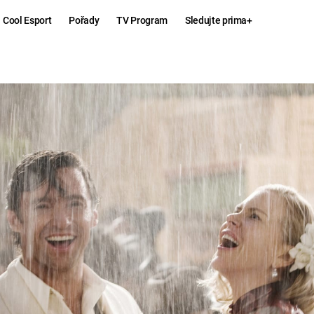
Cool Esport
Pořady
TV Program
Sledujte prima+
Hry
Zábava
MAFIA
ZÁBAVN
GALERI
GTA 6
NEJLEP
KINGDOM
KOMEDI
COME:
DELIVERANCE
CHUCK
NORRIS
ESPORT
DEADP