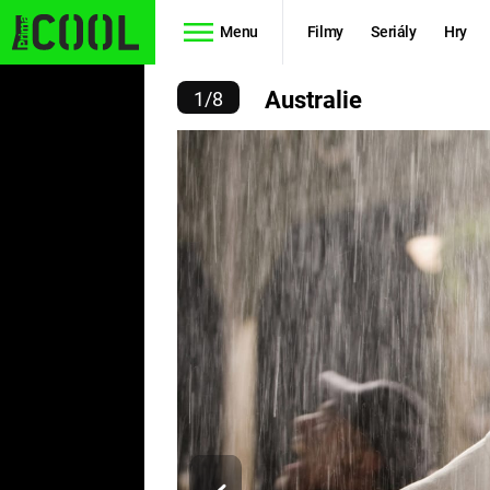
Menu
Filmy
Seriály
Hry
AUSTRALIE
Australie
1
/
8
Seriály
Filmy
SIMPSONOVI
STAR WARS
HVĚZDNÁ
AVENGERS
BRÁNA
RYCHLE A
TEORIE
ZBĚSILE 10
VELKÉHO
PREDÁTOR
TŘESKU
FUTURAMA