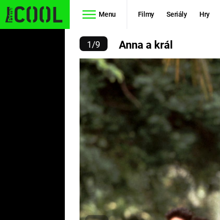
Menu
Filmy
Seriály
Hry
ANNA A KRÁL
Anna a král
1
/
9
Seriály
Filmy
SIMPSONOVI
STAR WARS
HVĚZDNÁ
AVENGERS
BRÁNA
RYCHLE A
TEORIE
ZBĚSILE 10
VELKÉHO
PREDÁTOR
TŘESKU
FUTURAMA