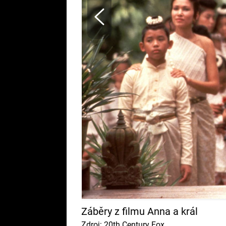
Záběry z filmu Anna a král
Zdroj: 20th Century Fox