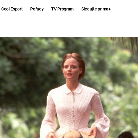
Cool Esport
Pořady
TV Program
Sledujte prima+
Hry
Zábava
MAFIA
ZÁBAVN
GALERI
GTA 6
NEJLEP
KINGDOM
KOMEDI
COME:
DELIVERANCE
CHUCK
NORRIS
ESPORT
DEADP