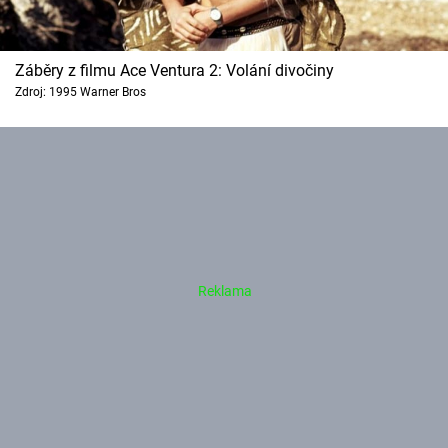
Záběry z filmu Ace Ventura 2: Volání divočiny
Zdroj: 1995 Warner Bros