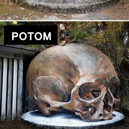
Cool Esport
Pořady
TV Program
Sledujte prima+
Přihlášení
Sledujte nás