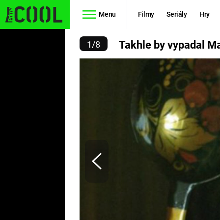
Menu
Filmy
Seriály
Hry
IX, KDYBY VZNIKL VE V
Takhle by vypadal Ma
1
/
8
Seriály
Filmy
SIMPSONOVI
STAR WARS
HVĚZDNÁ
AVENGERS
BRÁNA
RYCHLE A
TEORIE
ZBĚSILE 10
VELKÉHO
PREDÁTOR
TŘESKU
FUTURAMA