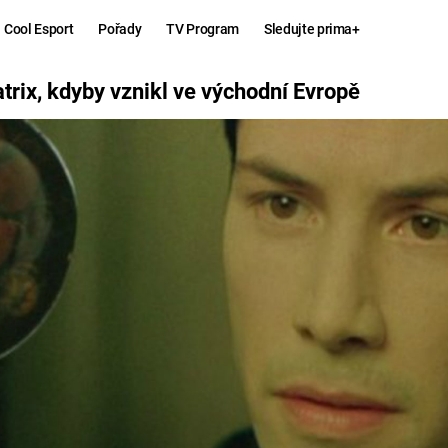
Cool Esport
Pořady
TV Program
Sledujte prima+
ÝCHODNÍ EVROPĚ
trix, kdyby vznikl ve východní Evropě
Hry
Zábava
MAFIA
ZÁBAVN
GALERI
GTA 6
NEJLEP
KINGDOM
KOMEDI
COME:
DELIVERANCE
CHUCK
NORRIS
ESPORT
DEADP