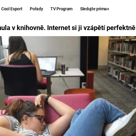
Cool Esport
Pořady
TV Program
Sledujte prima+
PĚTÍ PERFEKTNĚ VYCHUT
la v knihovně. Internet si ji vzápětí perfektně
Hry
Zábava
MAFIA
ZÁBAVN
GALERI
GTA 6
NEJLEP
KINGDOM
KOMEDI
COME:
DELIVERANCE
CHUCK
NORRIS
ESPORT
DEADP