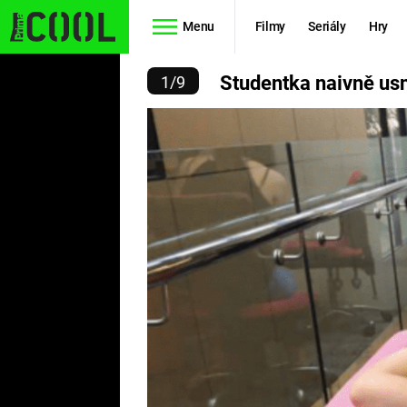
Menu
Filmy
Seriály
Hry
Ě. INTERNET SI JI VZÁ
Studentka naivně usnu
1
/
9
Seriály
Filmy
SIMPSONOVI
STAR WARS
HVĚZDNÁ
AVENGERS
BRÁNA
RYCHLE A
TEORIE
ZBĚSILE 10
VELKÉHO
PREDÁTOR
TŘESKU
FUTURAMA