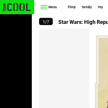
Menu
Filmy
Seriály
Hry
RS: HIGH REPUBLIC ERA
Star Wars: High Repu
1
/
7
Seriály
Filmy
SIMPSONOVI
STAR WARS
HVĚZDNÁ
AVENGERS
BRÁNA
RYCHLE A
TEORIE
ZBĚSILE 10
VELKÉHO
PREDÁTOR
TŘESKU
FUTURAMA