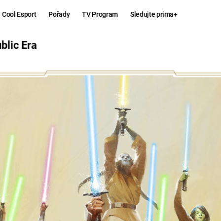
Cool Esport
Pořady
TV Program
Sledujte prima+
blic Era
Hry
Zábava
MAFIA
ZÁBAVN
GALERI
GTA 6
NEJLEP
KINGDOM
KOMEDI
COME:
DELIVERANCE
CHUCK
NORRIS
ESPORT
DEADP