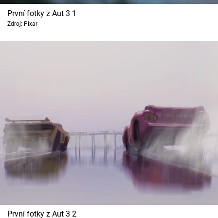
Cool Esport
První fotky z Aut 3 1
Zdroj: Pixar
Pořady
TV Program
Sledujte prima+
Přihlášení
Sledujte nás
První fotky z Aut 3 2