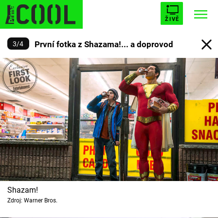
ŽIVĚ
První fotka z Shazama!... a doprovod
3
/
4
STARHOUSE
BUFFY, PŘEMOŽITELKA UPÍRŮ
Trendy:
ESCAPE
PLNEJ KOTEL
AVENGERS 5
Témata
Filmy
Seriály
Shazam!
Zdroj: Warner Bros.
Hry