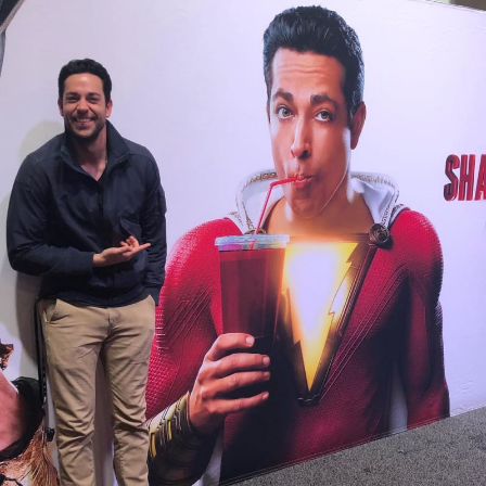
Cool Esport
Pořady
TV Program
Sledujte prima+
Přihlášení
Sledujte nás