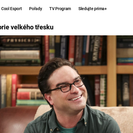
Cool Esport
Pořady
TV Program
Sledujte prima+
ŘESKU
orie velkého třesku
Hry
Zábava
MAFIA
ZÁBAVN
GALERI
GTA 6
NEJLEP
KINGDOM
KOMEDI
COME:
DELIVERANCE
CHUCK
NORRIS
ESPORT
DEADP