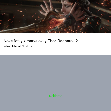
Cool Esport
Pořady
TV Program
Nové fotky z marvelovky Thor: Ragnarok 2
Sledujte prima+
Zdroj: Marvel Studios
Přihlášení
Sledujte nás