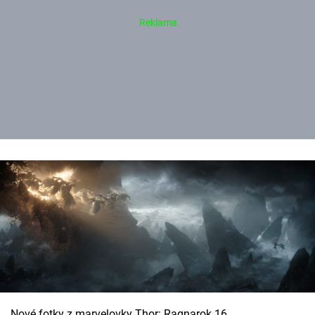
Nové fotky z marvelovky Thor: Ragnarok 16