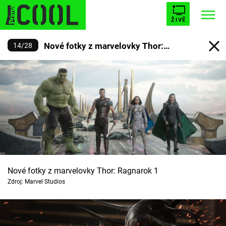
ŽIVĚ
Nové fotky z marvelovky Thor:
14
/
28
STARHOUSE
BUFFY, PŘEMOŽITELKA UPÍRŮ
Trendy:
Ragnarok
ESCAPE
PLNEJ KOTEL
AVENGERS 5
Témata
Filmy
Nové fotky z marvelovky Thor: Ragnarok 1
Zdroj: Marvel Studios
Seriály
Hry