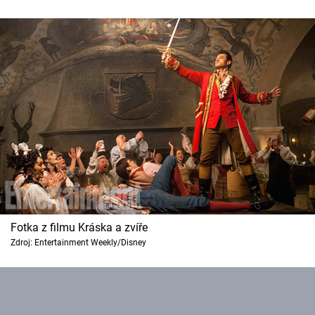
Cool Esport
Pořady
TV Program
Sledujte prima+
Přihlášení
Sledujte nás
Fotka z filmu Kráska a zvíře
Zdroj: Entertainment Weekly/Disney