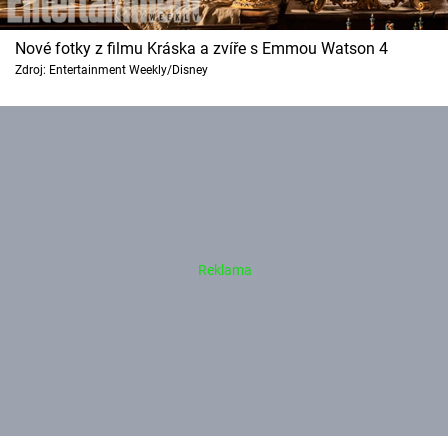
Nové fotky z filmu Kráska a zvíře s Emmou Watson 4
Zdroj: Entertainment Weekly/Disney