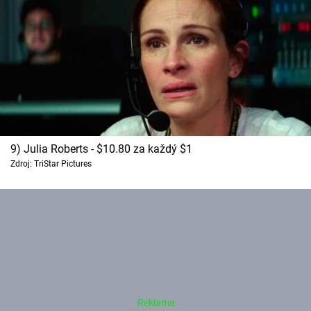
Cool Esport
Pořady
TV Program
Sledujte prima+
9) Julia Roberts - $10.80 za každý $1
Přihlášení
Zdroj: TriStar Pictures
Sledujte nás