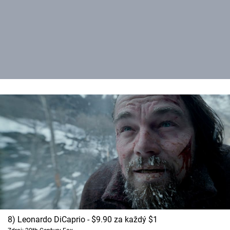
8) Leonardo DiCaprio - $9.90 za každý $1