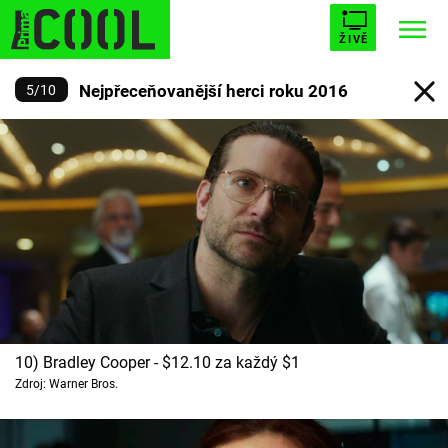
ŽIVĚ
Nejpřeceňovanější herci roku 2016
5
/
10
STARHOUSE
BUFFY, PŘEMOŽITELKA UPÍRŮ
Trendy:
ESCAPE
PLNEJ KOTEL
AVENGERS 5
Témata
Filmy
10) Bradley Cooper - $12.10 za každý $1
Seriály
Zdroj: Warner Bros.
Hry