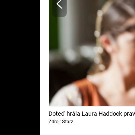
kou během
Doteď hrála Laura Haddock prav
Zdroj: Starz