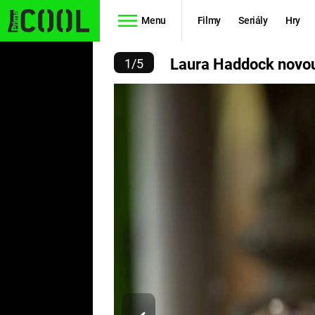
Menu
Filmy
Seriály
Hry
OU ŽENSKOU TVÁŘÍ TR
Laura Haddock novou
1
/
5
Seriály
Filmy
SIMPSONOVI
STAR WARS
HVĚZDNÁ
AVENGERS
BRÁNA
RYCHLE A
TEORIE
ZBĚSILE 10
VELKÉHO
PREDÁTOR
TŘESKU
FUTURAMA