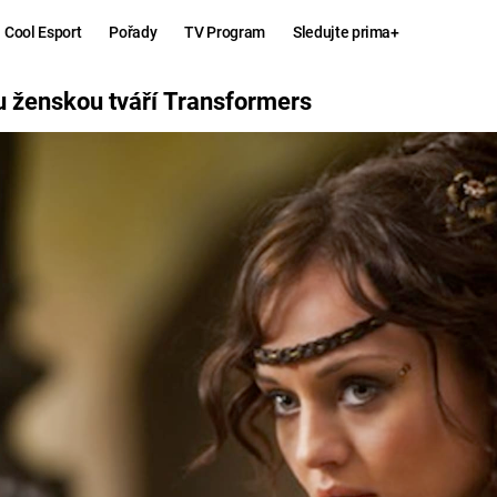
Cool Esport
Pořady
TV Program
Sledujte prima+
ANSFORMERS
 ženskou tváří Transformers
Hry
Zábava
MAFIA
ZÁBAVN
GALERI
GTA 6
NEJLEP
KINGDOM
KOMEDI
COME:
DELIVERANCE
CHUCK
NORRIS
ESPORT
DEADP