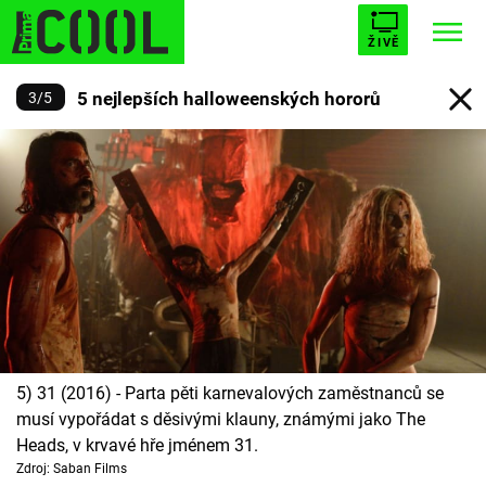
ŽIVĚ
5 nejlepších halloweenských hororů
3
/
5
STARHOUSE
BUFFY, PŘEMOŽITELKA UPÍRŮ
Trendy:
ESCAPE
PLNEJ KOTEL
AVENGERS 5
Témata
Filmy
5) 31 (2016) - Parta pěti karnevalových zaměstnanců se
Seriály
musí vypořádat s děsivými klauny, známými jako The
Heads, v krvavé hře jménem 31.
Hry
Zdroj: Saban Films