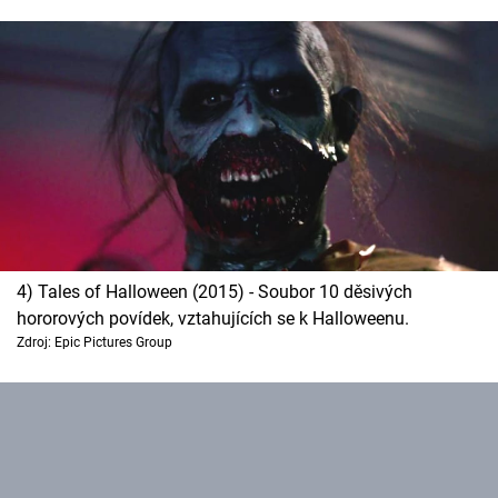
Cool Esport
Pořady
TV Program
Sledujte prima+
Přihlášení
4) Tales of Halloween (2015) - Soubor 10 děsivých
hororových povídek, vztahujících se k Halloweenu.
Sledujte nás
Zdroj: Epic Pictures Group