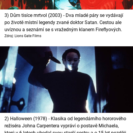
3) Dům tisíce mrtvol (2003) - Dva mladé páry se vydávají
po životě místní legendy zvané doktor Satan. Cestou ale
uvíznou a seznámí se s vražedným klanem Fireflyových.
Zdroj: Lions Gate Films
2) Halloween (1978) - Klasika od legendárního hororového
režiséra Johna Carpentera vypráví o postavě Michaela,
který v 6 letech ubodal svou starší sestru a o 15 let později